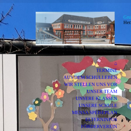
Gru
Her
⌂
TERMINE
AUS DEM SCHULLEBEN
WIR STELLEN UNS VOR
UNSER TEAM
UNSERE KLASSEN
UNSERE SCHULE
MENSA SPEISEPLAN
ELTERNINFOS
FÖRDERVEREIN