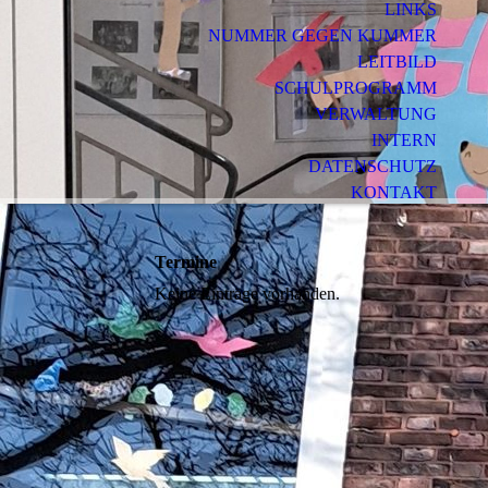
LINKS
NUMMER GEGEN KUMMER
LEITBILD
SCHULPROGRAMM
VERWALTUNG
INTERN
DATENSCHUTZ
KONTAKT
IMPRESSUM
Termine
Keine Einträge vorhanden.