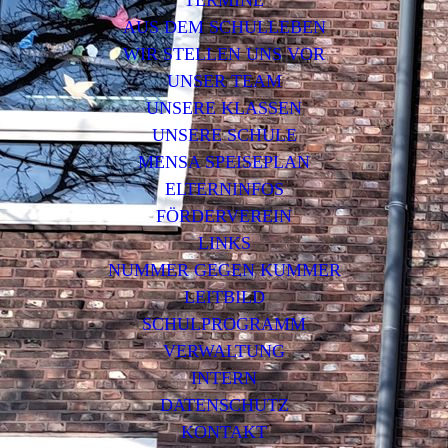
TERMINE
AUS DEM SCHULLEBEN
WIR STELLEN UNS VOR
UNSER TEAM
UNSERE KLASSEN
UNSERE SCHULE
MENSA SPEISEPLAN
ELTERNINFOS
FÖRDERVEREIN
LINKS
NUMMER GEGEN KUMMER
LEITBILD
SCHULPROGRAMM
VERWALTUNG
INTERN
DATENSCHUTZ
KONTAKT