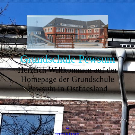
Grundschule Pewsum
Herzlich Willkommen auf der
Homepage der Grundschule
Pewsum in Ostfriesland
aktualisiert am 29.07.2026 um 18:24 Uhr
⌂